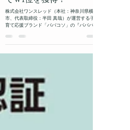
でW1位を獲得！
株式会社ワンスレッド（本社：神奈川県横浜
市、代表取締役：半田 真哉）が運営する子
育て応援ブランド「パパコソ」の『パパバッ
グ だっこモデル＋SG』が、「パパがやって
みたい大賞＆ママがパパにやってほしい大賞
2025 in OSAKA」（主催：パパがやってみ
たい大賞＆ママがパパにやってほしい大賞実
行委員会）において、「パパがやってみたい
大賞」と「ママがパパにやってほしい大賞」
の両部門で1位を獲得し、W大賞を受賞しま
した。 ■ パパもママも認めた“理想のパパバ
ッグ” 「パパバッグ だっこモデル＋SG」
は、バッグと抱っこひもが一体化した他には
無い新しい子育てギア。抱っこ機能付きバッ
グとして、日本初のSGマーク認証製品で
す。 お出かけ時の「荷物が多くて大変」