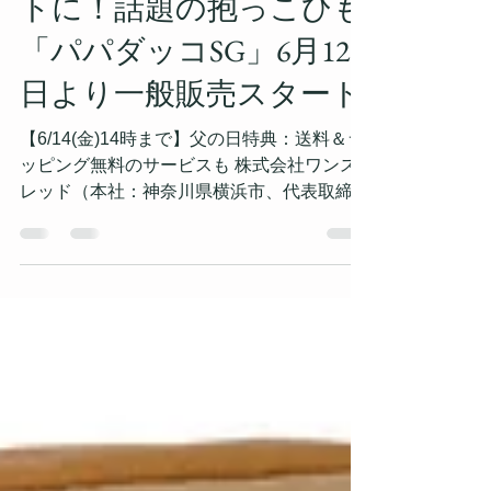
【リリース】父の日ギフ
トに！話題の抱っこひも
「パパダッコSG」6月12
日より一般販売スタート
【6/14(金)14時まで】父の日特典：送料＆ラ
ッピング無料のサービスも 株式会社ワンス
レッド（本社：神奈川県横浜市、代表取締
役：半田 真哉）が展開する子育て応援ブラ
ンド「パパコソ」は、クラウドファンディン
グで多くのご支援をいただいた話題の抱っこ
ひも「パパダッコSG」の一般...