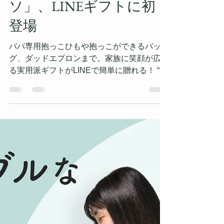
プレゼント需要が高い子
育てブランド「パパコ
ソ」、LINEギフトに初
登場
パパ専用抱っこひもや抱っこができるバッ
グ、ダッドエプロンまで。家族に笑顔が広が
る実用派ギフトがLINEで簡単に贈れる！ “パ
パの子育てから、家族に笑顔を”をモットー
に子育てグッズの企画・製造を行う株式会社
ワンスレッド（神奈川県横浜市、代表取締
役：半田真哉）は、「LINE」を...