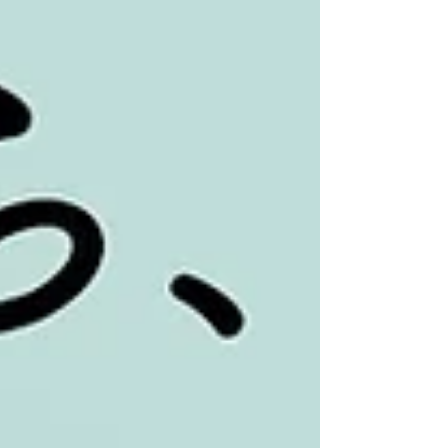
「抱っこひもとバッグの2個持ちが不便」と
いった悩みを解決する、“抱っこも荷物もこ
れ1つ”の新発想アイテムです。 今回の受賞
は、マタニティ＆ベビーフェスタ大阪2025
の来場者投票を通じて行われ、 パパからは
「使ってみたい」、ママからは「ママに使っ
てほしい」という声が多数寄せられました。
その結果、パパ・ママ