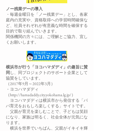
ノー残業デーの導入
・毎週金曜日を「ノー残業デー」とし、各家
庭内の充実や、資格取得への学習時間確保な
ど、社員それぞれが有意義な時間を確保する
目的で取り組んでいきます。
関係機関の方々には、ご理解とご協力、宜し
くお願いします。
横浜市が行う「ヨコハマダディ」の趣旨に賛
同
し、同プロジェクトのサポート企業として
協賛をしています。
​（2017年9月～2022年3月）
・
ヨコハマダディ
（
http://hamadaddy.city.yokohama.lg.jp/
）
ヨコハマダディは横浜市から発信する「パ
パ育児をおもしろ楽しくする」サイトです。
父親が育児を楽しむことで、子どもは笑顔
になり、家族は明るく、社会全体が元気にな
ります。
横浜を世界でいちばん、父親がイキイキ輝