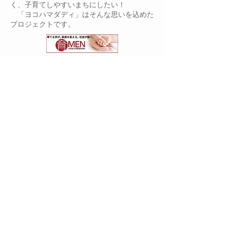
く、子育てしやすいまちにしたい！
「ヨコハマダディ」はそんな思いを込めた
プロジェクトです。
厚生労働省が行う「イクメンプロジェクト」
の趣旨に賛同します。
・イクメンプロジェクト（
http://ikumen-
project.jp/
）
イクメンプロジェクトは、社会全体で、男
性がもっと積極的に育児に関わることができ
る一大ムーブメント
を巻き起こすべく、2010年6月に発足しま
した。
地域社会への取組