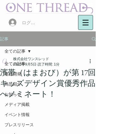
ログイン
記事
全ての記事
株式会社ワンスレッド
全ての記事
2023年9月5日
読了時間: 1分
濱帯（はまおび）が第 17回
商品開発
キッズデザイン賞優秀作品
商品紹介
へノミネート！
お知らせ
メディア掲載
イベント情報
プレスリリース