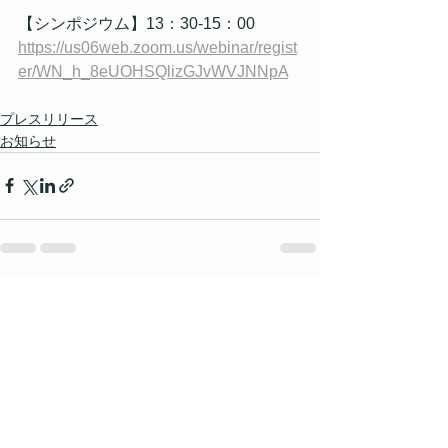
【シンポジウム】13：30-15：00
https://us06web.zoom.us/webinar/regist
er/WN_h_8eUOHSQlizGJvWVJNNpA
プレスリリース
お知らせ
すべて表示
最新記事