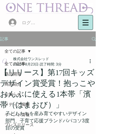
ログイン
記事
全ての記事
株式会社ワンスレッド
全ての記事
2023年8月23日
読了時間: 3分
【リリース】第17回キッズ
商品開発
デザイン賞受賞！抱っこや
商品紹介
おんぶに使える1本帯「濱
お知らせ
帯（はまおび）」
メディア掲載
子どもたちを産み育てやすいデザイン
イベント情報
部門、子育て応援ブランドパパコソ3度
プレスリリース
目の受賞