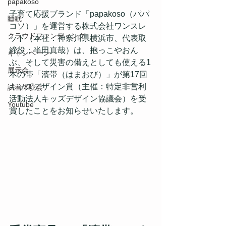
papakoso
子育て応援ブランド「papakoso（パパ
睡眠
コソ）」を運営する株式会社ワンスレ
クラウドファンディング
ッド（本社：神奈川県横浜市、代表取
締役：半田真哉）は、抱っこやおん
キャンペーン
ぶ、そして災害の備えとしても使える1
展示会
本の帯「濱帯（はまおび）」が第17回
キッズデザイン賞（主催：特定非営利
試着体験会
活動法人キッズデザイン協議会）を受
Youtube
賞したことをお知らせいたします。