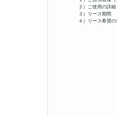
　２）ご使用の詳細
　３）リース期間
　４）リース希望の