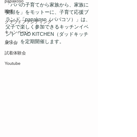
papakoso
「パパの子育てから家族から、家族に
睡眠
笑顔を」をモットーに、子育て応援ブ
ランド「papakoso（パパコソ）」は、
クラウドファンディング
父子で楽しく参加できるキッチンイベ
キャンペーン
ント「DAD KITCHEN（ダッドキッチ
ン）」を定期開催します。
展示会
試着体験会
Youtube