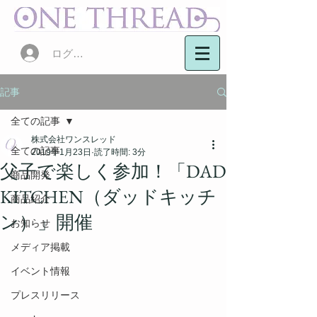
ログイン
記事
全ての記事
株式会社ワンスレッド
全ての記事
2019年1月23日
読了時間: 3分
父子で楽しく参加！「DAD
商品開発
KITCHEN（ダッドキッチ
商品紹介
ン）」開催
お知らせ
メディア掲載
イベント情報
プレスリリース