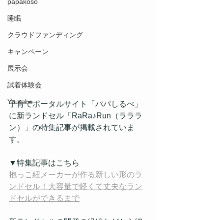
papakoso
睡眠
クラウドファンディング
キャンペーン
展示会
試着体験会
Youtube
子育てポータルサイト「パパしるべ」
に新ランドセル「RaRa♪Run（ラララ
ン）」の特集記事が掲載されていま
す。
▼特集記事はこちら
抱っこ紐メーカーが作る新しい形のラ
ンドセル！大容量で軽くて丈夫なラン
ドセルができるまで