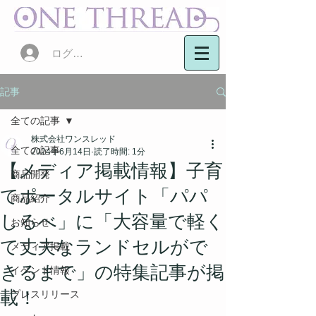
ログイン
記事
全ての記事
株式会社ワンスレッド
全ての記事
2024年6月14日
読了時間: 1分
【メディア掲載情報】子育
商品開発
てポータルサイト「パパ
商品紹介
しるべ」に「大容量で軽く
お知らせ
て丈夫なランドセルがで
メディア掲載
きるまで」の特集記事が掲
イベント情報
載！
プレスリリース