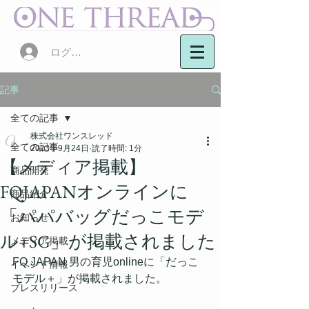
ログイン
記事
全ての記事
株式会社ワンスレッド
全ての記事
2023年9月24日
読了時間: 1分
【メディア掲載】
商品開発
FQJAPANオンラインに
商品紹介
「パパバッグだっこモデ
お知らせ
ル+SG」が掲載されました
メディア掲載
FQ JAPAN 男の育児onlineに「だっこ
イベント情報
モデル＋」が掲載されました。
プレスリリース