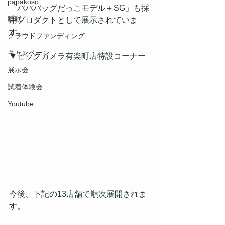
papakoso
「パパバッグだっこモデル＋SG」も採
睡眠
用プロダクトとして展示されていま
す。
クラウドファンディング
キャンペーン
▼ビックカメラ有楽町店特設コーナー
展示会
試着体験会
Youtube
今後、下記の13店舗で順次展開されま
す。