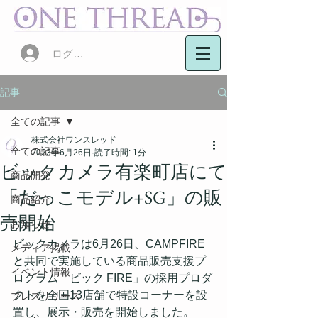
ログイン
記事
全ての記事
株式会社ワンスレッド
全ての記事
2023年6月26日
読了時間: 1分
ビックカメラ有楽町店にて
商品開発
「だっこモデル+SG」の販
商品紹介
売開始
お知らせ
ビックカメラは6月26日、CAMPFIRE
メディア掲載
と共同で実施している商品販売支援プ
イベント情報
ログラム「ビック FIRE」の採用プロダ
クトを全国13店舗で特設コーナーを設
プレスリリース
置し、展示・販売を開始しました。