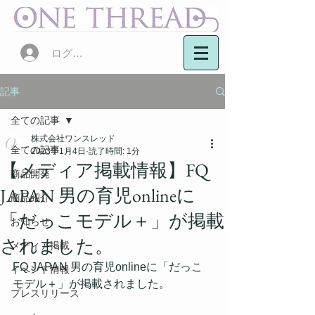
ログイン
記事
全ての記事
株式会社ワンスレッド
全ての記事
2023年1月4日
読了時間: 1分
【メディア掲載情報】FQ
商品開発
JAPAN 男の育児onlineに
商品紹介
「だっこモデル＋」が掲載
お知らせ
されました。
メディア掲載
FQ JAPAN 男の育児onlineに「だっこ
イベント情報
モデル＋」が掲載されました。
プレスリリース