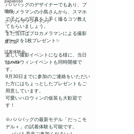
papakoso
パパバッグのデザイナーでもあり、プ
睡眠
ロカメラマンの小島さんから、スマホ
で子どもの写真を上手く撮るコツ教え
クラウドファンディング
てもらいましょう。
キャンペーン
また当日はプロカメラマンによる撮影
データを1枚プレゼント✨
展示会
試着体験会
楽しい撮影イベントになる様に、当日
Youtube
はハロウィンイベントも同時開催で
す。
9月30日までに参加のご連絡をいただい
た方にはちょっとしたプレゼントもご
用意しています。
可愛いハロウィンの仮装も大歓迎で
す！
※パパバッグの最新モデル「だっこモ
デル＋」の試着体験も可能です。
　 パパも是非ご参加ください！