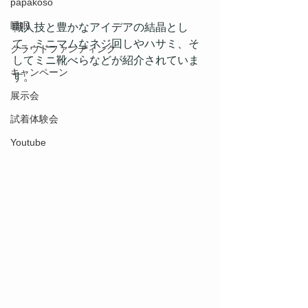
papakoso
睡眠
職人技と豊かなアイデアの結晶とし
て、ミニマムなネジ回しやハサミ、そ
クラウドファンディング
してミニ靴べらなどが紹介されていま
キャンペーン
す。
展示会
試着体験会
Youtube