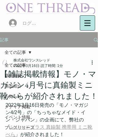
ログイン
記事
全ての記事
株式会社ワンスレッド
全ての記事
2022年3月16日
読了時間: 1分
【雑誌掲載情報】モノ・マ
商品開発
ガジン4月号に真鍮製ミニ
商品紹介
靴べらが紹介されました！
お知らせ
2022年3月16日発売の「モノ・マガジ
メディア掲載
ン4/2号」の「ちっちゃなメイド・イ
イベント情報
ン・ジャパン」の企画にて、弊社の
「
ソリッドブラス 真鍮製 携帯用 ミニ靴
プレスリリース
べら
」が紹介されました！