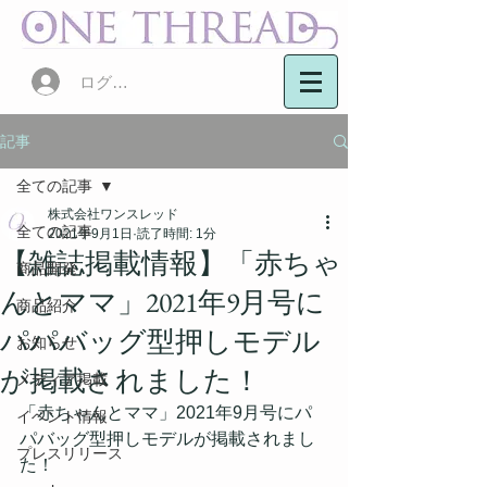
ログイン
記事
全ての記事
株式会社ワンスレッド
全ての記事
2021年9月1日
読了時間: 1分
【雑誌掲載情報】「赤ちゃ
商品開発
んとママ」2021年9月号に
商品紹介
パパバッグ型押しモデル
お知らせ
が掲載されました！
メディア掲載
「赤ちゃんとママ」2021年9月号にパ
イベント情報
パバッグ型押しモデルが掲載されまし
プレスリリース
た！