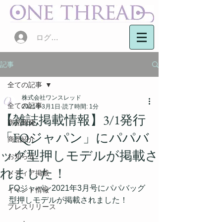
ログイン
記事
全ての記事
株式会社ワンスレッド
全ての記事
2021年3月1日
読了時間: 1分
【雑誌掲載情報】3/1発行
商品開発
「FQジャパン」にパパバ
商品紹介
ッグ型押しモデルが掲載さ
お知らせ
れました！
メディア掲載
FQジャパン2021年3月号にパパバッグ
イベント情報
型押しモデルが掲載されました！
プレスリリース