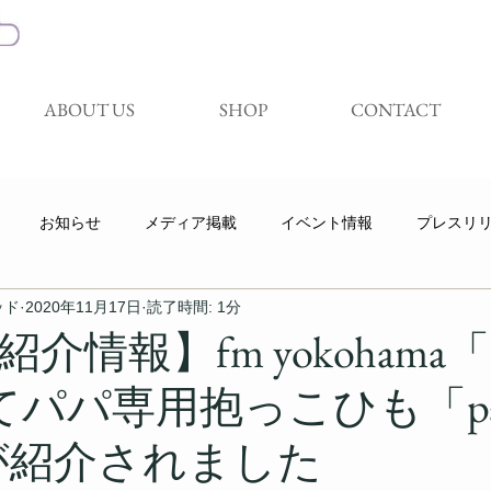
ABOUT US
SHOP
CONTACT
お知らせ
メディア掲載
イベント情報
プレスリ
ッド
2020年11月17日
読了時間: 1分
キャンペーン
展示会
試着体験会
Youtube
情報】fm yokohama「Lo
てパパ専用抱っこひも「pap
」が紹介されました