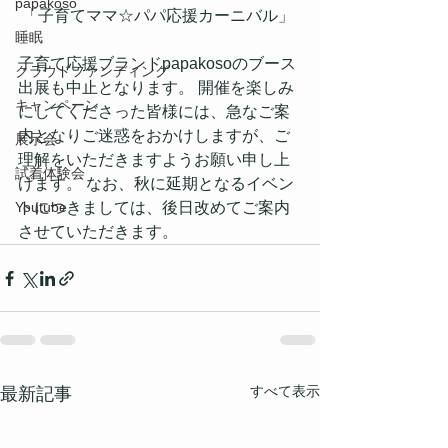
papakoso
 「子育てママ☆パパ応援カーニバル」
睡眠
子育て応援ブランドpapakosoのブース
クラウドファンディング
出展も中止となります。 開催を楽しみ
キャンペーン
にしてくださった皆様には、急なご案
内となりご迷惑をおかけしますが、ご
展示会
理解をいただきますようお願い申し上
試着体験会
げます。 なお、秋に延期となるイベン
Youtube
トにつきましては、後日改めてご案内
させていただきます。
すべて表示
最新記事