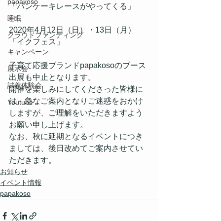
papakoso
「パンケーキレースがやってくる」
睡眠
2020年4月12日（日）・13日（月）
クラウドファンディング
「イクフェス」
キャンペーン
子育て応援ブランドpapakosoのブース
展示会
出展も中止となります。
試着体験会
開催を楽しみにしてくださった皆様に
は、急なご案内となりご迷惑をおかけ
Youtube
しますが、ご理解をいただきますよう
お願い申し上げます。
なお、秋に延期となるイベントにつき
ましては、後日改めてご案内させてい
ただきます。
お知らせ
イベント情報
papakoso