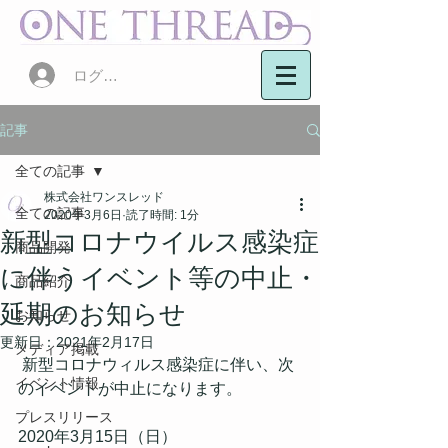
ログイン
記事
全ての記事
株式会社ワンスレッド
全ての記事
2020年3月6日
読了時間: 1分
新型コロナウイルス感染症
商品開発
に伴うイベント等の中止・
商品紹介
延期のお知らせ
お知らせ
更新日：
2021年2月17日
メディア掲載
 新型コロナウィルス感染症に伴い、次
イベント情報
のイベントが中止になります。
プレスリリース
2020年3月15日（日）