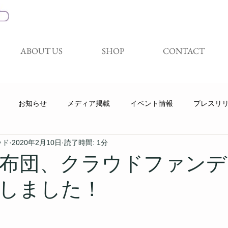
ABOUT US
SHOP
CONTACT
お知らせ
メディア掲載
イベント情報
プレスリ
ッド
2020年2月10日
読了時間: 1分
キャンペーン
展示会
試着体験会
Youtube
布団、クラウドファンデ
しました！