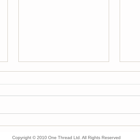
今年の父の日は、「家族と過
お出
ごす時間」を贈ろう。パパコ
にな
ソ、父の日キャンペーン開
ンペ
Copyright © 2010 One Thread Ltd. All Rights Reserved