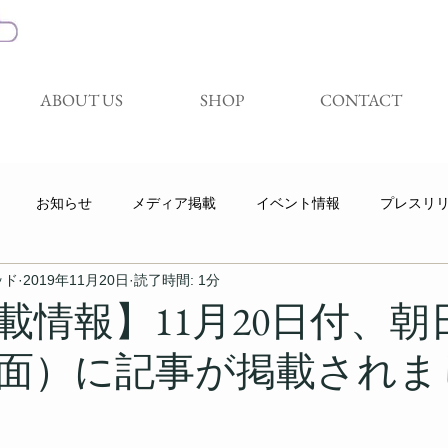
ABOUT US
SHOP
CONTACT
お知らせ
メディア掲載
イベント情報
プレスリ
ッド
2019年11月20日
読了時間: 1分
キャンペーン
展示会
試着体験会
Youtube
載情報】11月20日付、朝
面）に記事が掲載されま