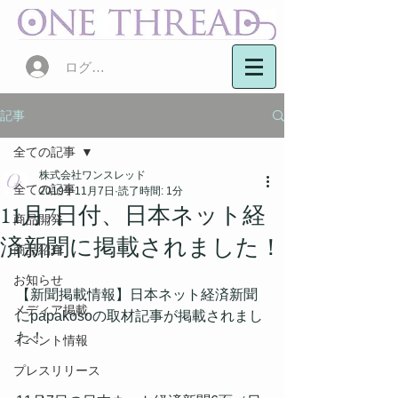
ログイン
記事
全ての記事
株式会社ワンスレッド
全ての記事
2019年11月7日
読了時間: 1分
11月7日付、日本ネット経
商品開発
済新聞に掲載されました！
商品紹介
お知らせ
【新聞掲載情報】日本ネット経済新聞
メディア掲載
にpapakosoの取材記事が掲載されまし
た！
イベント情報
プレスリリース