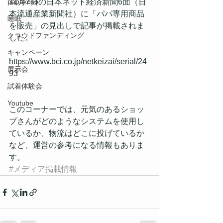
papakoso
11月7日の日本ネット経済新聞6面（日
本流通産業新聞社）に「パパ専用商品
睡眠
を販売」の見出しで記事が掲載されま
クラウドファンディング
した。
キャンペーン
https://www.bci.co.jp/netkeizai/serial/24
展示会
93
試着体験会
Youtube
このコーナーでは、元気のあるショッ
プさんがどのようなシステムを使用し
ているか、物流はどこに投げているか
など、運営の参考になる情報もありま
す。
#メディア掲載情報