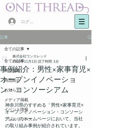
ログイン
記事
全ての記事
株式会社ワンスレッド
全ての記事
2019年11月1日
読了時間: 1分
事例紹介：男性×家事育児×
商品開発
オープンイノベーショ
商品紹介
ン・コンソーシアム
お知らせ
メディア掲載
神奈川県のすすめる「男性×家事育児×
イベント情報
オープンイノベーション・コンソーシ
アム」のホームページにおいて、当社
プレスリリース
の取り組み事例が紹介されています。