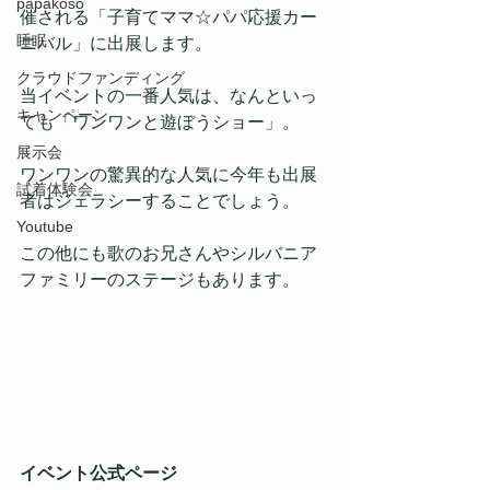
papakoso
催される「子育てママ☆パパ応援カー
睡眠
ニバル」に出展します。
クラウドファンディング
当イベントの一番人気は、なんといっ
キャンペーン
ても「ワンワンと遊ぼうショー」。
展示会
ワンワンの驚異的な人気に今年も出展
試着体験会
者はジェラシーすることでしょう。
Youtube
この他にも歌のお兄さんやシルバニア
ファミリーのステージもあります。
イベント公式ページ