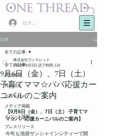
ログイン
記事
全ての記事
株式会社ワンスレッド
全ての記事
2019年9月2日
読了時間: 1分
9月6日（金）、7日（土）
商品開発
子育てママ☆パパ応援カー
商品紹介
ニバルのご案内
お知らせ
メディア掲載
【9月6日（金）、7日（土） 子育てマ
イベント情報
マ☆パパ応援カーニバルのご案内】
プレスリリース
今年も池袋サンシャインシティーで開