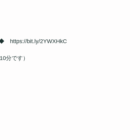
ps://bit.ly/2YWXHkC
10分です）