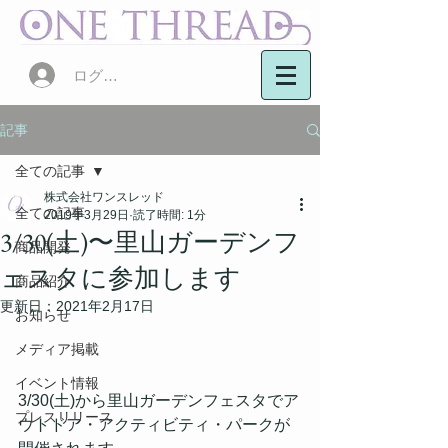
ログイン
記事
全ての記事
株式会社ワンスレッド
全ての記事
2019年3月29日
読了時間: 1分
3/30(土)〜里山ガーデンフ
商品開発
ェスタに参加します
商品紹介
更新日：
2021年2月17日
お知らせ
メディア掲載
イベント情報
3/30(土)から里山ガーデンフェスタでア
プレスリリース
ウトドア・アクティビティ・パークが