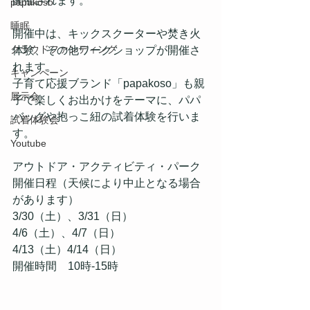
開催されます。
papakoso
睡眠
開催中は、キックスクーターや焚き火
クラウドファンディング
体験、その他ワークショップが開催さ
れます。
キャンペーン
子育て応援ブランド「papakoso」も親
展示会
子で楽しくお出かけをテーマに、パパ
バッグや抱っこ紐の試着体験を行いま
試着体験会
す。
Youtube
アウトドア・アクティビティ・パーク
開催日程（天候により中止となる場合
があります）
3/30（土）、3/31（日）
4/6（土）、4/7（日）
4/13（土）4/14（日）
開催時間　10時-15時