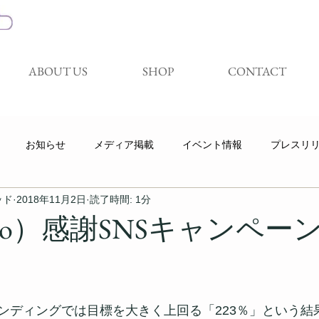
ABOUT US
SHOP
CONTACT
お知らせ
メディア掲載
イベント情報
プレスリ
ッド
2018年11月2日
読了時間: 1分
キャンペーン
展示会
試着体験会
Youtube
koso）感謝SNSキャンペー
ンディングでは目標を大きく上回る「223％」という結