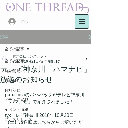
ログイン
記事
全ての記事
株式会社ワンスレッド
全ての記事
2018年10月21日
読了時間: 1分
テレビ神奈川「ハマナビ」
商品開発
放送のお知らせ
商品紹介
お知らせ
papakosoのパパバッグがテレビ神奈川
メディア掲載
「ハマナビ」で紹介されました！
イベント情報
tvkテレビ神奈川 2018年10月20日
プレスリリース
（土）放送回はこちらからご覧いただ