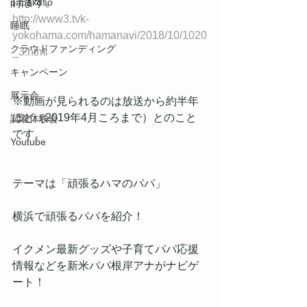
papakoso
けます。
http://www3.tvk-
睡眠
yokohama.com/hamanavi/2018/10/1020
クラウドファンディング
_3.html
キャンペーン
展示会
※動画が見られるのは放送から約半年
ほど（2019年4月ころまで）とのこと
試着体験会
です。
Youtube
テーマは「頑張るハマのパパ」
横浜で頑張るパパを紹介！
イクメン最新グッズや子育てパパ応援
情報などを新米パパ根岸アナがナビゲ
ート！