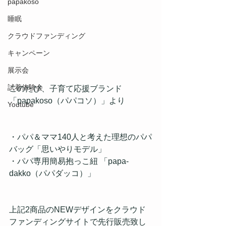
papakoso
睡眠
クラウドファンディング
キャンペーン
展示会
試着体験会
このたび、子育て応援ブランド
「papakoso（パパコソ）」より
Youtube
・パパ＆ママ140人と考えた理想のパパ
バッグ「思いやりモデル」
・パパ専用簡易抱っこ紐 「papa-
dakko（パパダッコ）」
上記2商品のNEWデザインをクラウド
ファンディングサイトで先行販売致し