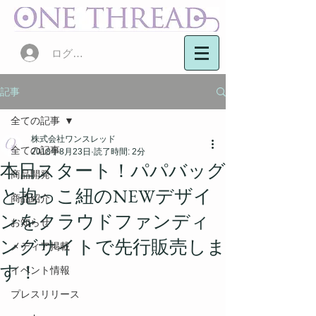
ログイン
記事
全ての記事
株式会社ワンスレッド
全ての記事
2018年8月23日
読了時間: 2分
本日スタート！パパバッグ
商品開発
と抱っこ紐のNEWデザイ
商品紹介
ンをクラウドファンディ
お知らせ
ングサイトで先行販売しま
メディア掲載
す！
イベント情報
プレスリリース