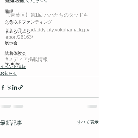
是非ご覧ください。
papakoso
睡眠
【青葉区】第1回 パパたちのダッドキ
クラウドファンディング
ッチン
https://hamadaddy.city.yokohama.lg.jp/r
キャンペーン
eport/26163/
展示会
試着体験会
#メディア掲載情報
Youtube
イベント情報
お知らせ
すべて表示
最新記事