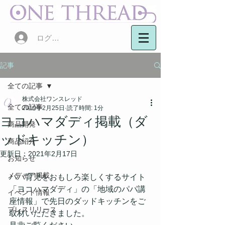
ログイン
記事
全ての記事
株式会社ワンスレッド
全ての記事
2019年2月25日
読了時間: 1分
ヨコハマダディ掲載（ダ
商品開発
ッドキッチン）
商品紹介
更新日：
2021年2月17日
お知らせ
メディア掲載
パパ育児をおもしろ楽しくするサイト
「ヨコハマダディ」の「地域のパパ講
イベント情報
座情報」で先日のダッドキッチンをご
プレスリリース
取材いただきました。