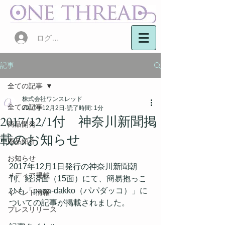
ログイン
記事
全ての記事
株式会社ワンスレッド
全ての記事
2017年12月2日
読了時間: 1分
2017/12/1付 神奈川新聞掲
商品開発
載のお知らせ
商品紹介
お知らせ
2017年12月1日発行の神奈川新聞朝
メディア掲載
刊、経済面（15面）にて、簡易抱っこ
ひも「papa-dakko（パパダッコ）」に
イベント情報
ついての記事が掲載されました。
プレスリリース