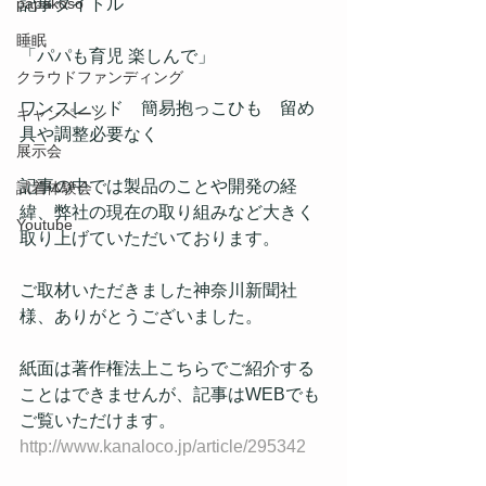
papakoso
記事タイトル
睡眠
「パパも育児 楽しんで」
クラウドファンディング
ワンスレッド　簡易抱っこひも　留め
キャンペーン
具や調整必要なく
展示会
記事の中では製品のことや開発の経
試着体験会
緯、弊社の現在の取り組みなど大きく
Youtube
取り上げていただいております。
ご取材いただきました神奈川新聞社
様、ありがとうございました。
紙面は著作権法上こちらでご紹介する
ことはできませんが、記事はWEBでも
ご覧いただけます。
http://www.kanaloco.jp/article/295342