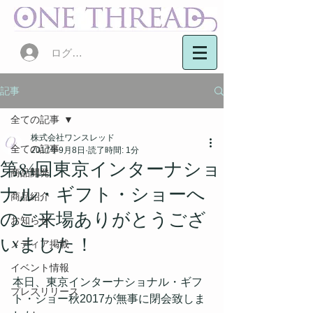
ログイン
記事
全ての記事
株式会社ワンスレッド
全ての記事
2017年9月8日
読了時間: 1分
第84回東京インターナショ
商品開発
ナル・ギフト・ショーへ
商品紹介
のご来場ありがとうござ
お知らせ
いました！
メディア掲載
イベント情報
本日、東京インターナショナル・ギフ
プレスリリース
ト・ショー秋2017が無事に閉会致しま