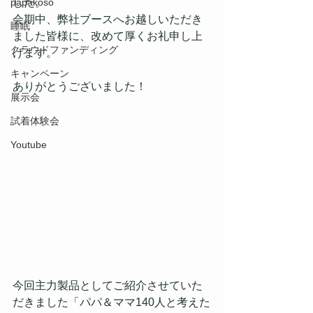
papakoso
した。
会期中、弊社ブースへお越しいただき
睡眠
ました皆様に、改めて厚くお礼申し上
クラウドファンディング
げます。
キャンペーン
ありがとうございました！
展示会
試着体験会
Youtube
今回主力製品としてご紹介させていた
だきました「パパ＆ママ140人と考えた