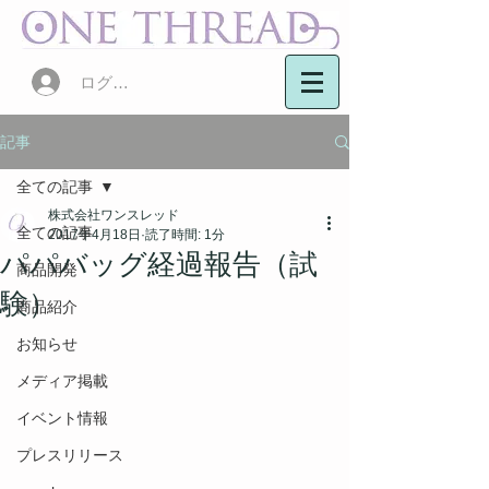
ログイン
記事
全ての記事
株式会社ワンスレッド
全ての記事
2017年4月18日
読了時間: 1分
パパバッグ経過報告（試
商品開発
験）
商品紹介
お知らせ
メディア掲載
イベント情報
プレスリリース