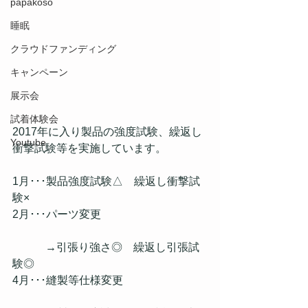
papakoso
睡眠
クラウドファンディング
キャンペーン
展示会
試着体験会
2017年に入り製品の強度試験、繰返し
Youtube
衝撃試験等を実施しています。
1月･･･製品強度試験△　繰返し衝撃試
験×
2月･･･パーツ変更
　　　→引張り強さ◎　繰返し引張試
験◎
4月･･･縫製等仕様変更