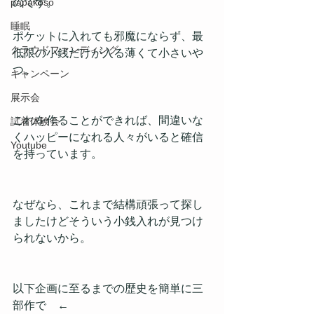
papakoso
のです。
睡眠
ポケットに入れても邪魔にならず、最
クラウドファンディング
低限の小銭だけが入る薄くて小さいや
つ。
キャンペーン
展示会
これを作ることができれば、間違いな
試着体験会
くハッピーになれる人々がいると確信
Youtube
を持っています。
なぜなら、これまで結構頑張って探し
ましたけどそういう小銭入れが見つけ
られないから。
以下企画に至るまでの歴史を簡単に三
部作で　←