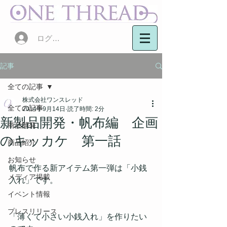
ログイン
記事
全ての記事
株式会社ワンスレッド
全ての記事
2014年9月14日
読了時間: 2分
新製品開発・帆布編 企画
商品開発
のキッカケ 第一話
商品紹介
お知らせ
帆布で作る新アイテム第一弾は「小銭
メディア掲載
入れ」です。
イベント情報
プレスリリース
「薄くて小さい小銭入れ」を作りたい