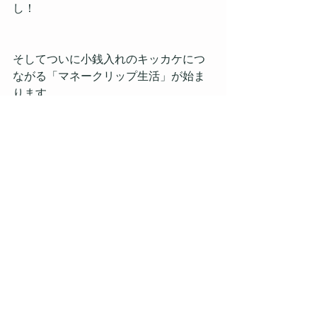
し！
そしてついに小銭入れのキッカケにつ
ながる「マネークリップ生活」が始ま
ります。
To be continued
第二話に続く 
#新商品
#企画